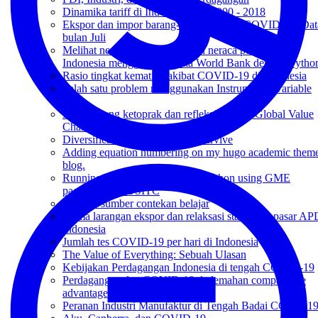
Dinamika tariff di Indonesia dari 2000 - 2018
Ekspor dan impor barang-barang terkait COVID-19: Dat
bulan Juli
Melihat neraca pembayaran dan neraca perdagangan
Indonesia menggunakan data World Bank dengan Pytho
Rasio tingkat kematian akibat COVID-19 di Indonesia
Salah satu problem menggunakan Instrumental Variable
(IV)
Makan siang ketoprak dan refleksi tentang Global Value
Chain (GVC)
Diversification as a strategy to survive
Adding equation numbering on my hugo academic them
blog.
Running a PPML regression in python using GME
package from USITC
Sumber-sumber contekan belajar
drama larangan ekspor dan relaksasi standar di pasar AP
Indonesia
Jumlah tes COVID-19 per hari di Indonesia
The Value of Everything: Sebuah Ulasan
Kebijakan Perdagangan Indonesia di tengah COVID-19
Perdagangan dan COVID-19: kelemahan comparative
advantage di tengah coronavirus?
Peranan Industri Manufaktur di Tengah Badai COVID1