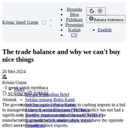
Beranda
Blog
Publikasi
Bahasa Indonesia
Krisna 'imed' Gupta
Presentasi
Kuliah
English
CV
The trade balance and why we can't buy
nice things
20 Mei 2024
·
Krisna Gupta
·
0 menit untuk membaca
Slides
SUMBER
SITASI
Neraca Komoditas Brief
Abstrak
Sekilas tentang Buku Kami
The government has again been resorting to curbing imports in a bid
Sekilas tentang Buku Kami
to manage the current account balance, but this policy has not had a
Sidang Komisi Ekonomi PPI Dunia
significantly positive impact on either the trade balance or
Kondisi perekonomian di masa COVID-19
manufacturing growth; rather, studies show it can have the opposite
Comparative advantage untuk vaksin
effect and eventually reduce exports.
Economics