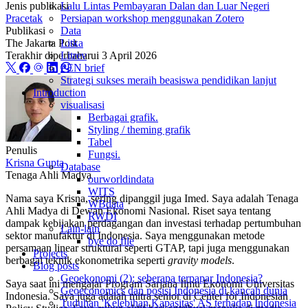
Jenis publikasi
Lalu Lintas Pembayaran Dalan dan Luar Negeri
Pracetak
Persiapan workshop menggunakan Zotero
Publikasi
Data
The Jakarta Post
Litka
Terakhir diperbaharui
3 April 2026
Litrev
PEN brief
Strategi sukses meraih beasiswa pendidikan lanjut
Introduction
visualisasi
Berbagai grafik.
Styling / theming grafik
Tabel
Penulis
Fungsi.
Krisna Gupta
Database
Tenaga Ahli Madya
ourworldindata
WITS
Nama saya Krisna, sering dipanggil juga Imed. Saya adalah Tenaga
WBdata
Ahli Madya di Dewan Ekonomi Nasional. Riset saya tentang
RWDI
dampak kebijakan perdagangan dan investasi terhadap pertumbuhan
Lain-lain
sektor manufaktur di Indonesia. Saya menggunakan metode
bye do file
persamaan linear struktural seperti GTAP, tapi juga menggunakan
Projects
berbagai teknik ekonometrika seperti
gravity models
.
Blog posts
Geoekonomi (2): seberapa terpapar Indonesia?
Saya saat ini mengajar Program Sarjana Ilmu Ekonomi Universitas
Geoeconomics dan posisi Indonesia di kancah dunia
Indonesia. Saya juga adalah mitra senior di Center for Indonesian
Tuduhan 'Kelebihan Kapasitas' AS terhadap Indonesia