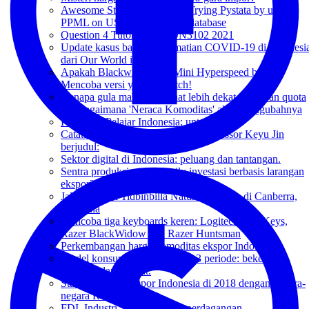
Awesome Stata 17 Upgrade: Trying Pystata by using
PPML on USITC and WITS database
Question 4 Tutorial 1 ECON3102 2021
Update kasus baru dan kematian COVID-19 di Indonesi
dari Our World in Data
Apakah Blackwidow V3 Mini Hyperspeed bagus?
Mencoba versi yellow switch!
Kenapa gula mahal? Melihat lebih dekat peraturan quota
dan bagaimana 'Neraca Komoditas' akan mengubahnya
Persatuan Pelajar Indonesia: untuk apa?
Catatan mengenai kuliah umum Professor Keyu Jin
berjudul:
Sektor digital di Indonesia: peluang dan tantangan.
Sentra produksi mobil listrik: investasi berbasis larangan
ekspor?
Jalan-jalan di Tidbinbilla Natural Reserve di Canberra,
Australia
Mencoba tiga keyboards keren: Logitech MX Keys,
Razer BlackWidow dan Razer Huntsman
Perkembangan harga komoditas ekspor Indonesia
Model konsumsi intertemporal 3 periode: bekerja,
pensiun, dan akhirat.
Statistik ekspor impor Indonesia di 2018 dengan negara-
negara RCEP
FDI, Industri, dan kebijakan perdagangan