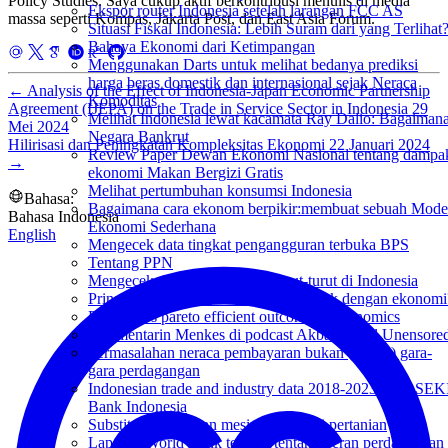
Policy Studies. Saya cukup aktif berkontribusi menulis di media
Ekspor router Indonesia setelah larangan FCC AS
massa seperti Kompas, Jakarta Post, dan East Asia Forum.
Situasi Fiskal Indonesia: Lebih Suram dari yang Terlihat
Bahaya Ekonomi dari Ketimpangan
Menggunakan Darts untuk melihat bedanya prediksi
harga beras domestik dan internasional sejak Neraca
←
Analysis of the Effect of Indonesia-Japan Economic Partnership
Komoditas
Agreement (IJEPA) on the Trade in Service Sector in Indonesia
29
Melihat Indonesia lewat kacamata Ray Dalio: Bagaiman
Mei 2024
Negara Bankrut
Hilirisasi dan Peningkatan Kompleksitas Ekonomi
22 Januari 2024
Review Paper Dewan Ekonomi Nasional tentang dampa
→
ekonomi Makan Bergizi Gratis
Melihat pertumbuhan konsumsi Indonesia
Bahasa:
Bagaimana cara ekonom berpikir:membuat sebuah Mode
Bahasa Indonesia
Ekonomi Sederhana
English
Mengecek data tingkat pengangguran terbuka BPS
Tentang PPN
Mengecek deflasi 5 bulan berturut-turut di Indonesia
Prinsip realisme ala Mersheimer. Cocok dengan ekonomi
Realism vs pareto efficient outcome in economics
Ngomentarin Menkes di podcast Akbar Faizal Unensore
Permasalahan neraca pembayaran bukan (hanya) gara-
gara perdagangan
Indonesian trade and industry data 2018-2023 from SEK
Bank Indonesia
Substitusi buruh dan mesin di industri pertanian
Laporan World Bank terbaru tentang peran perdagangan