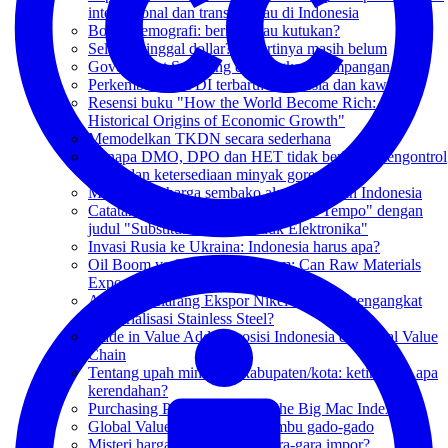
internasional dan transisi hijau di Indonesia
Bonus demografi: berkah atau kutukan?
Selamat tinggal dollar? Sepertinya masih belum
Government Spending dan tingkat ketimpangan
Perkembangan FDI terbaru: Indonesia dan kawasan
Resensi buku "How the World Become Rich: the
Historical Origins of Economic Growth"
Memodelkan TKDN secara sederhana
Kenapa DMO, DPO dan HET tidak berhasil mengontrol
harga dan ketersediaan minyak goreng
Manajemen harga sembako ala pemerintah Indonesia
Catatan hasil nonton acara "Ngobrol Tempo" dengan
judul "Substitusi Impor Produk Elektronika"
Invasi Rusia ke Ukraina: Indonesia harus apa?
Oil Boom vs Commodity Boom: Can Raw Materials
Export Ban Save the State Budget?
Apakah melarang Ekspor Nikel berhasil mengangkat
industrialisasi Stainless Steel?
Trade in Value Added: posisi Indonesia di Global Value
Chain
Tentang upah minimum kabupaten/kota: ketinggian apa
kerendahan?
Purchasing Power Parity and the Big Mac Index
Global Value Chain dalam bumbu gado-gado
Misteri harga cabai: rendah gara-gara impor?