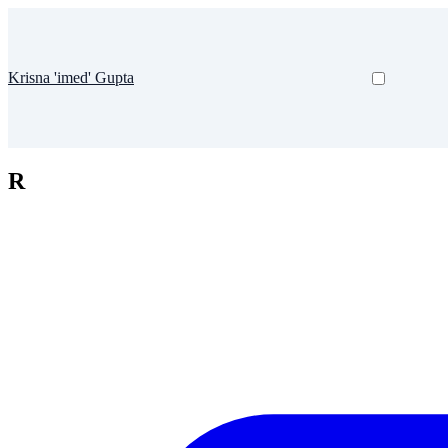
Krisna 'imed' Gupta
R