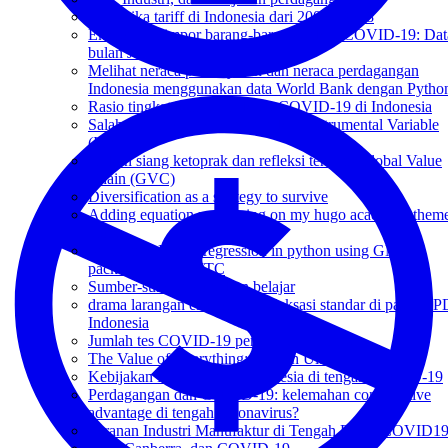
Dinamika tariff di Indonesia dari 2000 - 2018
Ekspor dan impor barang-barang terkait COVID-19: Dat
bulan Juli
Melihat neraca pembayaran dan neraca perdagangan
Indonesia menggunakan data World Bank dengan Pytho
Rasio tingkat kematian akibat COVID-19 di Indonesia
Salah satu problem menggunakan Instrumental Variable
(IV)
Makan siang ketoprak dan refleksi tentang Global Value
Chain (GVC)
Diversification as a strategy to survive
Adding equation numbering on my hugo academic them
blog.
Running a PPML regression in python using GME
package from USITC
Sumber-sumber contekan belajar
drama larangan ekspor dan relaksasi standar di pasar AP
Indonesia
Jumlah tes COVID-19 per hari di Indonesia
The Value of Everything: Sebuah Ulasan
Kebijakan Perdagangan Indonesia di tengah COVID-19
Perdagangan dan COVID-19: kelemahan comparative
advantage di tengah coronavirus?
Peranan Industri Manufaktur di Tengah Badai COVID1