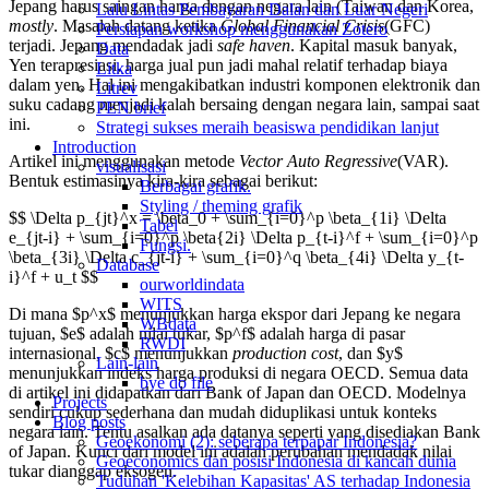
Jepang harus saingan harga dengan negara lain (Taiwan dan Korea,
Lalu Lintas Pembayaran Dalan dan Luar Negeri
mostly
. Masalah datang ketika
Global Financial Crisis
(GFC)
Persiapan workshop menggunakan Zotero
terjadi. Jepang mendadak jadi
safe haven
. Kapital masuk banyak,
Data
Yen terapresiasi, harga jual pun jadi mahal relatif terhadap biaya
Litka
dalam yen. Hal ini mengakibatkan industri komponen elektronik dan
Litrev
suku cadang menjadi kalah bersaing dengan negara lain, sampai saat
PEN brief
ini.
Strategi sukses meraih beasiswa pendidikan lanjut
Introduction
Artikel ini menggunakan metode
Vector Auto Regressive
(VAR).
visualisasi
Bentuk estimasinya kira-kira sebagai berikut:
Berbagai grafik.
Styling / theming grafik
$$ \Delta p_{jt}^x = \beta_0 + \sum_{i=0}^p \beta_{1i} \Delta
Tabel
e_{jt-i} + \sum_{i=0}^p \beta{2i} \Delta p_{t-i}^f + \sum_{i=0}^p
Fungsi.
\beta_{3i} \Delta c_{jt-i} + \sum_{i=0}^q \beta_{4i} \Delta y_{t-
Database
i}^f + u_t $$
ourworldindata
WITS
Di mana $p^x$ menunjukkan harga ekspor dari Jepang ke negara
WBdata
tujuan, $e$ adalah nilai tukar, $p^f$ adalah harga di pasar
RWDI
internasional, $c$ menunjukkan
production cost
, dan $y$
Lain-lain
menunjukkan indeks harga produksi di negara OECD. Semua data
bye do file
di artikel ini didapatkan dari Bank of Japan dan OECD. Modelnya
Projects
sendiri cukup sederhana dan mudah diduplikasi untuk konteks
Blog posts
negara lain. Tentu asalkan ada datanya seperti yang disediakan Bank
Geoekonomi (2): seberapa terpapar Indonesia?
of Japan. Kunci dari model ini adalah perubahan mendadak nilai
Geoeconomics dan posisi Indonesia di kancah dunia
tukar dianggap eksogen.
Tuduhan 'Kelebihan Kapasitas' AS terhadap Indonesia