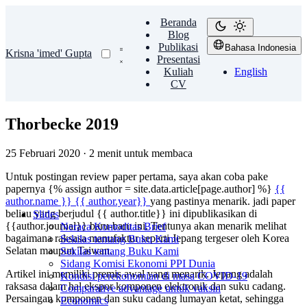
Beranda
Blog
Publikasi
Bahasa Indonesia
Krisna 'imed' Gupta
Presentasi
Kuliah
English
CV
Thorbecke 2019
25 Februari 2020
·
2 menit untuk membaca
Untuk postingan review paper pertama, saya akan coba pake
papernya {% assign author = site.data.article[page.author] %}
{{
author.name }} {{ author.year}}
yang pastinya menarik. jadi paper
beliau yang berjudul {{ author.title}} ini dipublikasikan di
Slides
{{author.journal}} baru-baru ini. Tentunya akan menarik melihat
Neraca Komoditas Brief
bagaimana raksasa manufaktur seperti Jepang tergeser oleh Korea
Sekilas tentang Buku Kami
Selatan maupun Taiwan.
Sekilas tentang Buku Kami
Sidang Komisi Ekonomi PPI Dunia
Artikel ini memiliki premis awal yang menarik. Jepang adalah
Kondisi perekonomian di masa COVID-19
raksasa dalam hal ekspor komponen elektronik dan suku cadang.
Comparative advantage untuk vaksin
Persaingan komponen dan suku cadang lumayan ketat, sehingga
Economics