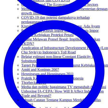
Aku, Canberra, dan COVID-19
COVID-19 and The Economy of Informal Sectors
Mencari hubungan antara anggaran Kementerian dengan
growth industri
COVID-19 dan potensi dampaknya terhadap
perdagangan Indonesia-RRT
Kisruh Impor Ayam Brazil: Ada Jagung, Ada Ayam
Pelajaran dari Kisruh Impor Bawang: Quota Impor
Sebagai Kebijakan Proteksi Petani
Perang Melawan Ponsel Ilegal: Implikasi Kebijakan
TKDN?
Application of Infrastructure Development Problem (Lo
Chu Style) to Indonesia’s Toll Road
Belajar estimasi non-linear Constant Elasticity of
Substitution (CES) pakai ADMB
Target Pembangunan Industri Menurut Kebijakan Industr
Amiti and Konings 2007
Henningsen and Henningsen 2011
Praktik Kebijakan Publik Cara Indonesia
Thorbecke 2019
Media dan politik: bagaimana TV mengubah demokrasi
Unboxing IA-CEPA: How Will It Affect Indonesia on
Trade and Beyond?
Sebuah Catatan Tentang Kampus Merdeka-nya Mas
Menteri