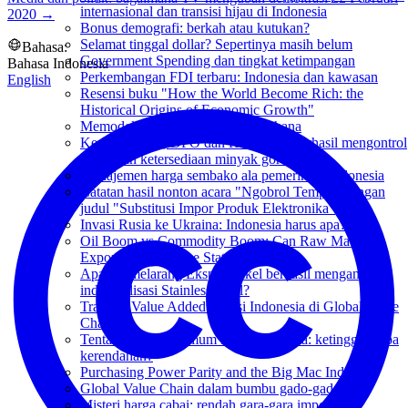
internasional dan transisi hijau di Indonesia
2020
→
Bonus demografi: berkah atau kutukan?
Selamat tinggal dollar? Sepertinya masih belum
Bahasa:
Government Spending dan tingkat ketimpangan
Bahasa Indonesia
Perkembangan FDI terbaru: Indonesia dan kawasan
English
Resensi buku "How the World Become Rich: the
Historical Origins of Economic Growth"
Memodelkan TKDN secara sederhana
Kenapa DMO, DPO dan HET tidak berhasil mengontrol
harga dan ketersediaan minyak goreng
Manajemen harga sembako ala pemerintah Indonesia
Catatan hasil nonton acara "Ngobrol Tempo" dengan
judul "Substitusi Impor Produk Elektronika"
Invasi Rusia ke Ukraina: Indonesia harus apa?
Oil Boom vs Commodity Boom: Can Raw Materials
Export Ban Save the State Budget?
Apakah melarang Ekspor Nikel berhasil mengangkat
industrialisasi Stainless Steel?
Trade in Value Added: posisi Indonesia di Global Value
Chain
Tentang upah minimum kabupaten/kota: ketinggian apa
kerendahan?
Purchasing Power Parity and the Big Mac Index
Global Value Chain dalam bumbu gado-gado
Misteri harga cabai: rendah gara-gara impor?