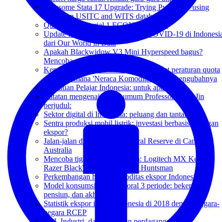
Awesome Stata 17 Upgrade: Trying Pystata by using
PPML on USITC and WITS database
Question 4 Tutorial 1 ECON3102 2021
Update kasus baru dan kematian COVID-19 di Indonesi
dari Our World in Data
Apakah Blackwidow V3 Mini Hyperspeed bagus?
Mencoba versi yellow switch!
Kenapa gula mahal? Melihat lebih dekat peraturan quota
dan bagaimana 'Neraca Komoditas' akan mengubahnya
Persatuan Pelajar Indonesia: untuk apa?
Catatan mengenai kuliah umum Professor Keyu Jin
berjudul:
Sektor digital di Indonesia: peluang dan tantangan.
Sentra produksi mobil listrik: investasi berbasis larangan
ekspor?
Jalan-jalan di Tidbinbilla Natural Reserve di Canberra,
Australia
Mencoba tiga keyboards keren: Logitech MX Keys,
Razer BlackWidow dan Razer Huntsman
Perkembangan harga komoditas ekspor Indonesia
Model konsumsi intertemporal 3 periode: bekerja,
pensiun, dan akhirat.
Statistik ekspor impor Indonesia di 2018 dengan negara-
negara RCEP
FDI, Industri, dan kebijakan perdagangan