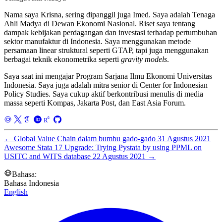
Nama saya Krisna, sering dipanggil juga Imed. Saya adalah Tenaga
Ahli Madya di Dewan Ekonomi Nasional. Riset saya tentang
dampak kebijakan perdagangan dan investasi terhadap pertumbuhan
sektor manufaktur di Indonesia. Saya menggunakan metode
persamaan linear struktural seperti GTAP, tapi juga menggunakan
berbagai teknik ekonometrika seperti
gravity models
.
Saya saat ini mengajar Program Sarjana Ilmu Ekonomi Universitas
Indonesia. Saya juga adalah mitra senior di Center for Indonesian
Policy Studies. Saya cukup aktif berkontribusi menulis di media
massa seperti Kompas, Jakarta Post, dan East Asia Forum.
←
Global Value Chain dalam bumbu gado-gado
31 Agustus 2021
Awesome Stata 17 Upgrade: Trying Pystata by using PPML on
USITC and WITS database
22 Agustus 2021
→
Bahasa:
Bahasa Indonesia
English