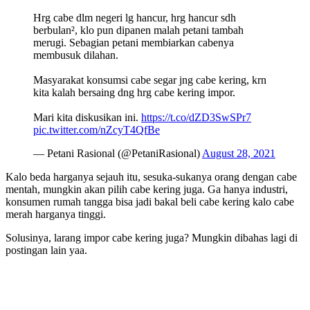
Hrg cabe dlm negeri lg hancur, hrg hancur sdh
berbulan², klo pun dipanen malah petani tambah
merugi. Sebagian petani membiarkan cabenya
membusuk dilahan.
Masyarakat konsumsi cabe segar jng cabe kering, krn
kita kalah bersaing dng hrg cabe kering impor.
Mari kita diskusikan ini.
https://t.co/dZD3SwSPr7
pic.twitter.com/nZcyT4QfBe
— Petani Rasional (@PetaniRasional)
August 28, 2021
Kalo beda harganya sejauh itu, sesuka-sukanya orang dengan cabe
mentah, mungkin akan pilih cabe kering juga. Ga hanya industri,
konsumen rumah tangga bisa jadi bakal beli cabe kering kalo cabe
merah harganya tinggi.
Solusinya, larang impor cabe kering juga? Mungkin dibahas lagi di
postingan lain yaa.