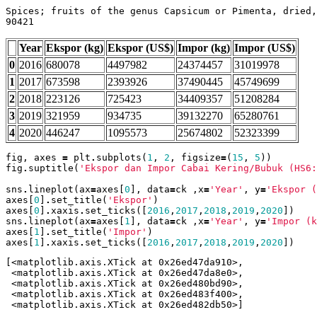
Spices; fruits of the genus Capsicum or Pimenta, dried,
Year
Ekspor (kg)
Ekspor (US$)
Impor (kg)
Impor (US$)
0
2016
680078
4497982
24374457
31019978
1
2017
673598
2393926
37490445
45749699
2
2018
223126
725423
34409357
51208284
3
2019
321959
934735
39132270
65280761
4
2020
446247
1095573
25674802
52323399
fig
,
axes
=
plt
.
subplots
(
1
,
2
,
figsize
=
(
15
,
5
))
fig
.
suptitle
(
'Ekspor dan Impor Cabai Kering/Bubuk (HS6:
sns
.
lineplot
(
ax
=
axes
[
0
],
data
=
ck
,
x
=
'Year'
,
y
=
'Ekspor (
axes
[
0
]
.
set_title
(
'Ekspor'
)
axes
[
0
]
.
xaxis
.
set_ticks
([
2016
,
2017
,
2018
,
2019
,
2020
])
sns
.
lineplot
(
ax
=
axes
[
1
],
data
=
ck
,
x
=
'Year'
,
y
=
'Impor (k
axes
[
1
]
.
set_title
(
'Impor'
)
axes
[
1
]
.
xaxis
.
set_ticks
([
2016
,
2017
,
2018
,
2019
,
2020
])
[<matplotlib.axis.XTick at 0x26ed47da910>,

 <matplotlib.axis.XTick at 0x26ed47da8e0>,

 <matplotlib.axis.XTick at 0x26ed480bd90>,

 <matplotlib.axis.XTick at 0x26ed483f400>,
