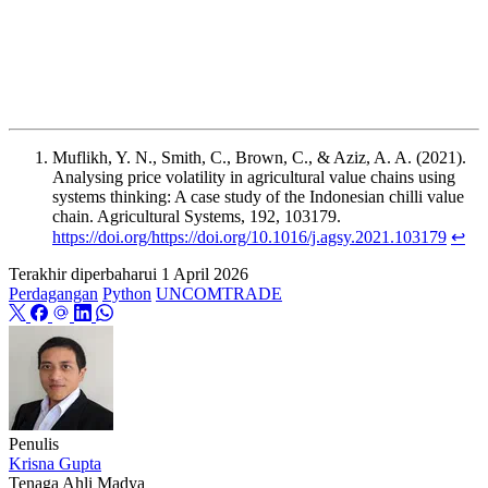
Muflikh, Y. N., Smith, C., Brown, C., & Aziz, A. A. (2021).
Analysing price volatility in agricultural value chains using
systems thinking: A case study of the Indonesian chilli value
chain. Agricultural Systems, 192, 103179.
https://doi.org/https://doi.org/10.1016/j.agsy.2021.103179
↩︎
Terakhir diperbaharui
1 April 2026
Perdagangan
Python
UNCOMTRADE
Penulis
Krisna Gupta
Tenaga Ahli Madya