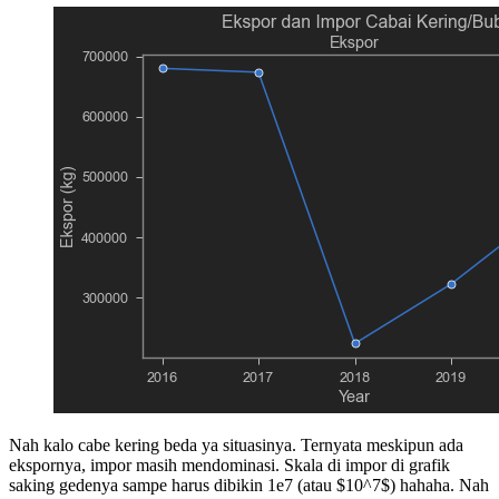
Nah kalo cabe kering beda ya situasinya. Ternyata meskipun ada
ekspornya, impor masih mendominasi. Skala di impor di grafik
saking gedenya sampe harus dibikin 1e7 (atau $10^7$) hahaha. Nah