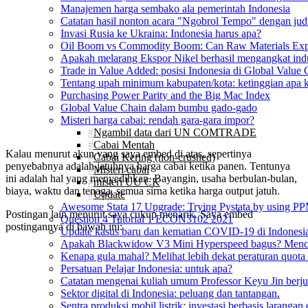
Manajemen harga sembako ala pemerintah Indonesia
Catatan hasil nonton acara "Ngobrol Tempo" dengan judu
Invasi Rusia ke Ukraina: Indonesia harus apa?
Oil Boom vs Commodity Boom: Can Raw Materials Expo
Apakah melarang Ekspor Nikel berhasil mengangkat indust
Trade in Value Added: posisi Indonesia di Global Value 
Tentang upah minimum kabupaten/kota: ketinggian apa 
Purchasing Power Parity and the Big Mac Index
Global Value Chain dalam bumbu gado-gado
Misteri harga cabai: rendah gara-gara impor?
Ngambil data dari UN COMTRADE
Cabai Mentah
Kalau menurut akun yang saya embed di atas, sepertinya
Cabai Kering (non-crushed)
penyebabnya adalah jatuhnya harga cabai ketika panen. Tentunya
Misteri cabai
ini adalah hal yang menyedihkan. Bayangin, usaha berbulan-bulan,
misteri UU CK
biaya, waktu dan tenaga, semua sirna ketika harga output jatuh.
Update
Awesome Stata 17 Upgrade: Trying Pystata by using 
Postingan lain menurut saya cukup menarik. Saya embed
Question 4 Tutorial 1 ECON3102 2021
postingannya di bawah ini:
Update kasus baru dan kematian COVID-19 di Indonesia
Apakah Blackwidow V3 Mini Hyperspeed bagus? Mencob
Kenapa gula mahal? Melihat lebih dekat peraturan quo
Persatuan Pelajar Indonesia: untuk apa?
Catatan mengenai kuliah umum Professor Keyu Jin berju
Sektor digital di Indonesia: peluang dan tantangan.
Sentra produksi mobil listrik: investasi berbasis larangan