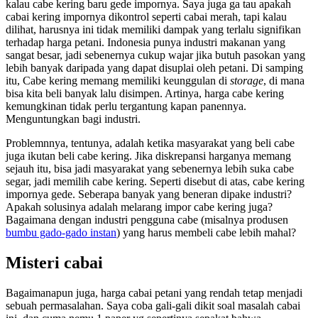
kalau cabe kering baru gede impornya. Saya juga ga tau apakah
cabai kering impornya dikontrol seperti cabai merah, tapi kalau
dilihat, harusnya ini tidak memiliki dampak yang terlalu signifikan
terhadap harga petani. Indonesia punya industri makanan yang
sangat besar, jadi sebenernya cukup wajar jika butuh pasokan yang
lebih banyak daripada yang dapat disuplai oleh petani. Di samping
itu, Cabe kering memang memiliki keunggulan di
storage
, di mana
bisa kita beli banyak lalu disimpen. Artinya, harga cabe kering
kemungkinan tidak perlu tergantung kapan panennya.
Menguntungkan bagi industri.
Problemnnya, tentunya, adalah ketika masyarakat yang beli cabe
juga ikutan beli cabe kering. Jika diskrepansi harganya memang
sejauh itu, bisa jadi masyarakat yang sebenernya lebih suka cabe
segar, jadi memilih cabe kering. Seperti disebut di atas, cabe kering
impornya gede. Seberapa banyak yang beneran dipake industri?
Apakah solusinya adalah melarang impor cabe kering juga?
Bagaimana dengan industri pengguna cabe (misalnya produsen
bumbu gado-gado instan
) yang harus membeli cabe lebih mahal?
Misteri cabai
Bagaimanapun juga, harga cabai petani yang rendah tetap menjadi
sebuah permasalahan. Saya coba gali-gali dikit soal masalah cabai