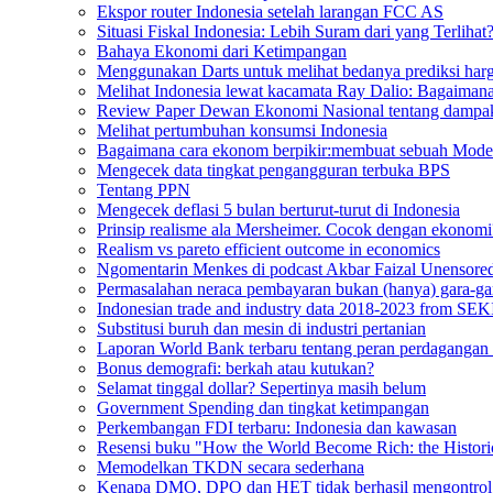
Ekspor router Indonesia setelah larangan FCC AS
Situasi Fiskal Indonesia: Lebih Suram dari yang Terlihat
Bahaya Ekonomi dari Ketimpangan
Menggunakan Darts untuk melihat bedanya prediksi harg
Melihat Indonesia lewat kacamata Ray Dalio: Bagaiman
Review Paper Dewan Ekonomi Nasional tentang dampak
Melihat pertumbuhan konsumsi Indonesia
Bagaimana cara ekonom berpikir:membuat sebuah Mode
Mengecek data tingkat pengangguran terbuka BPS
Tentang PPN
Mengecek deflasi 5 bulan berturut-turut di Indonesia
Prinsip realisme ala Mersheimer. Cocok dengan ekonomi
Realism vs pareto efficient outcome in economics
Ngomentarin Menkes di podcast Akbar Faizal Unensore
Permasalahan neraca pembayaran bukan (hanya) gara-ga
Indonesian trade and industry data 2018-2023 from SEK
Substitusi buruh dan mesin di industri pertanian
Laporan World Bank terbaru tentang peran perdagangan in
Bonus demografi: berkah atau kutukan?
Selamat tinggal dollar? Sepertinya masih belum
Government Spending dan tingkat ketimpangan
Perkembangan FDI terbaru: Indonesia dan kawasan
Resensi buku "How the World Become Rich: the Histori
Memodelkan TKDN secara sederhana
Kenapa DMO, DPO dan HET tidak berhasil mengontrol h