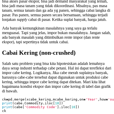
bisa akses pasar ekspor, bisa jadi demand masyarakat yang lemah,
bisa jadi masa tanam yang tidak dikoordinasi. Misalnya, pas masa
tanam, semua tanam dan ga ada yg panen, sehingga cabai langka di
pasar. Pas panen, semua panen secara bersamaan, sehingga terjadi
lonjakan
supply
cabai di pasar. Ketika suplai banyak, harga jatuh.
Ada banyak kemungkinan masalahnya yang saya ga terlalu
menguasai. Tapi yang jelas, impor bukan masalahnya. Jangan salah,
ada banyak masalah yang ditimbulkan rente impor (dan rente
ekspor), tapi sepertinya tidak untuk cabai.
Cabai Kering (non-crushed)
Salah satu problem yang bisa kita hipotesiskan adalah lemahnya
daya serap industri terhadap cabe petani. Hal ini dapat terefleksi dari
impor cabe kering. Logikanya, Jika cabe merah suplainya banyak,
harusnya cabe-cabe tersebut dapat digunakan untuk produksi cabe
kering, sehingga impor cabe kering dapat ditekan. Mari kita lihat
bagaimana kondisi ekspor dan impor cabe kering di tabel dan grafik
di bawah.
ck
=
pd
.
merge
(
xcabe_kering
,
mcabe_kering
,
on
=
'Year'
,
how
=
'ou
print
(
cabe
.
Commodity
.
iloc
[
10
])
print
(
cabe
[
'Commodity Code'
]
.
iloc
[
10
])
ck