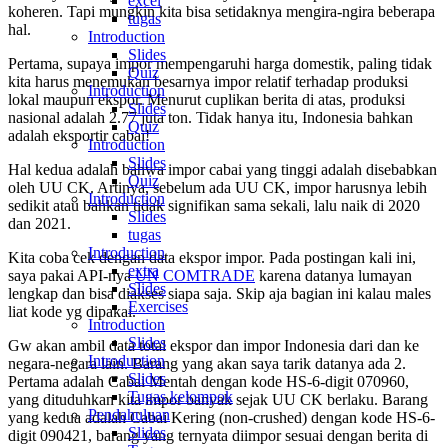
excel
koheren. Tapi mungkin kita bisa setidaknya mengira-ngira beberapa
tugas
hal.
Introduction
Slides
Pertama, supaya impor mempengaruhi harga domestik, paling tidak
Quiz
kita harus menemukan besarnya impor relatif terhadap produksi
Introduction
lokal maupun ekspor. Menurut cuplikan berita di atas, produksi
Slides
nasional adalah 2.77 juta ton. Tidak hanya itu, Indonesia bahkan
Quiz
adalah eksportir cabai!
Introduction
Slides
Hal kedua adalah bahwa impor cabai yang tinggi adalah disebabkan
Quiz
oleh UU CK. Artinya, sebelum ada UU CK, impor harusnya lebih
Introduction
sedikit atau bahkan tidak signifikan sama sekali, lalu naik di 2020
Slides
dan 2021.
tugas
Introduction
Kita coba cek dengan data ekspor impor. Pada postingan kali ini,
extra
saya pakai API-nya
UN COMTRADE
karena datanya lumayan
Slides
lengkap dan bisa diakses siapa saja. Skip aja bagian ini kalau males
Exercises
liat kode yg dipakai.
Introduction
Slides
Gw akan ambil data total ekspor dan impor Indonesia dari dan ke
Introduction
negara-negara lain. Barang yang akan saya tarik datanya ada 2.
Slides
Pertama adalah Cabai Mentah dengan kode HS-6-digit 070960,
Tugas kelompok
yang dituduhkan kita impor banyak sejak UU CK berlaku. Barang
Pendahuluan
yang kedua adalah Cabai Kering (non-crushed) dengan kode HS-6-
Slides
digit 090421, barang yang ternyata diimpor sesuai dengan berita di