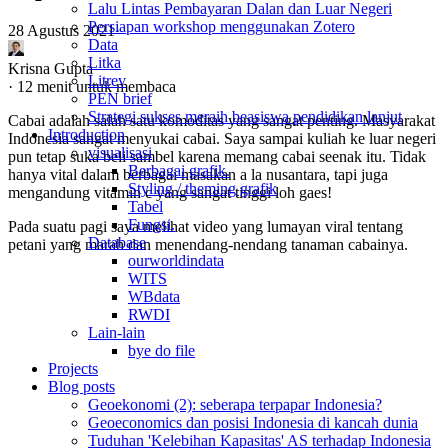
Lalu Lintas Pembayaran Dalan dan Luar Negeri
Persiapan workshop menggunakan Zotero
28 Agustus 2021
·
Data
Litka
Krisna Gupta
Litrev
·
12 menit untuk membaca
PEN brief
Strategi sukses meraih beasiswa pendidikan lanjut
Cabai adalah salah satu komoditas yang sangat penting. Masyarakat
Introduction
Indonesia sangat menyukai cabai. Saya sampai kuliah ke luar negeri
visualisasi
pun tetap suka beli sambel karena memang cabai seenak itu. Tidak
Berbagai grafik.
hanya vital dalam berbagai masakan a la nusantara, tapi juga
Styling / theming grafik
mengandung vitamin c yang sangat tinggi loh gaes!
Tabel
Fungsi.
Pada suatu pagi saya melihat video yang lumayan viral tentang
Database
petani yang marah dan menendang-nendang tanaman cabainya.
ourworldindata
WITS
WBdata
RWDI
Lain-lain
bye do file
Projects
Blog posts
Geoekonomi (2): seberapa terpapar Indonesia?
Geoeconomics dan posisi Indonesia di kancah dunia
Tuduhan 'Kelebihan Kapasitas' AS terhadap Indonesia