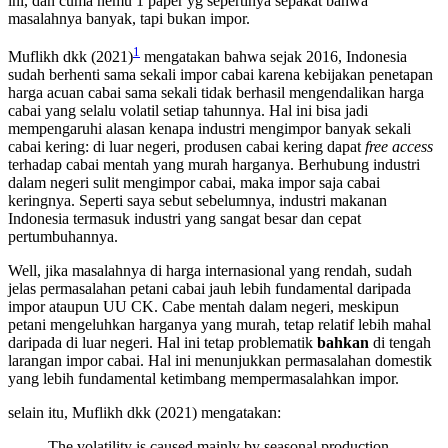
ini, dan cuma nemu 1 paper yg sepertinya sepakat bahwa
masalahnya banyak, tapi bukan impor.
1
Muflikh dkk (2021)
mengatakan bahwa sejak 2016, Indonesia
sudah berhenti sama sekali impor cabai karena kebijakan penetapan
harga acuan cabai sama sekali tidak berhasil mengendalikan harga
cabai yang selalu volatil setiap tahunnya. Hal ini bisa jadi
mempengaruhi alasan kenapa industri mengimpor banyak sekali
cabai kering: di luar negeri, produsen cabai kering dapat
free access
terhadap cabai mentah yang murah harganya. Berhubung industri
dalam negeri sulit mengimpor cabai, maka impor saja cabai
keringnya. Seperti saya sebut sebelumnya, industri makanan
Indonesia termasuk industri yang sangat besar dan cepat
pertumbuhannya.
Well, jika masalahnya di harga internasional yang rendah, sudah
jelas permasalahan petani cabai jauh lebih fundamental daripada
impor ataupun UU CK. Cabe mentah dalam negeri, meskipun
petani mengeluhkan harganya yang murah, tetap relatif lebih mahal
daripada di luar negeri. Hal ini tetap problematik
bahkan
di tengah
larangan impor cabai. Hal ini menunjukkan permasalahan domestik
yang lebih fundamental ketimbang mempermasalahkan impor.
selain itu, Muflikh dkk (2021) mengatakan:
The volatility is caused mainly by seasonal production,