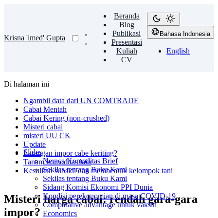
Beranda
Blog
Publikasi
Bahasa Indonesia
Krisna 'imed' Gupta
Presentasi
Kuliah
English
CV
Di halaman ini
Ngambil data dari UN COMTRADE
Cabai Mentah
Cabai Kering (non-crushed)
Misteri cabai
misteri UU CK
Update
Slides
Larangan impor cabe keriting?
Neraca Komoditas Brief
Tanam komoditas lain
Sekilas tentang Buku Kami
Kesulitan subsidi dan membentuk kelompok tani
Sekilas tentang Buku Kami
Sidang Komisi Ekonomi PPI Dunia
Kondisi perekonomian di masa COVID-19
Misteri harga cabai: rendah gara-gara
Comparative advantage untuk vaksin
impor?
Economics