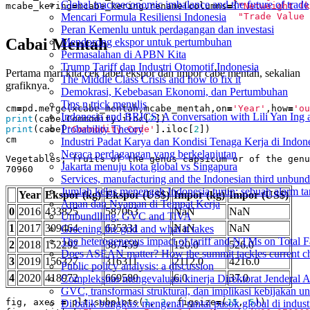
Global macroeconomic imbalance and the future of trade
mcabe_kering
=
mcabe_kering
.
rename
(
columns
=
{
"Netweight (k
"Trade Value 
Mencari Formula Resiliensi Indonesia
Peran Kemenlu untuk perdagangan dan investasi
Cabai Mentah
Mendorong ekspor untuk pertumbuhan
Permasalahan di APBN Kita
Trump Tariff dan Industri Otomotif Indonesia
Pertama mari kita cek tabel ekspor dan impor cabe mentah, sekalian
The Middle Class Crisis and how to fix it
grafiknya.
Demokrasi, Kebebasan Ekonomi, dan Pertumbuhan
Tips n trick menulis
cm
=
pd
.
merge
(
xcabe_mentah
,
mcabe_mentah
,
on
=
'Year'
,
how
=
'ou
Indonesia and BRICS: A conversation with Lili Yan Ing
print
(
cabe
.
Commodity
.
iloc
[
2
])
Probability Theory
print
(
cabe
[
'Commodity Code'
]
.
iloc
[
2
])
cm
Industri Padat Karya dan Kondisi Tenaga Kerja di Indon
Neraca perdagangan yang berkelanjutan
Vegetables; fruits of the genus capsicum or of the genu
Jakarta menuju kota global vs Singapura
Services, manufacturing and the Indonesian third unbund
Jumlah kelas menengah Indonesia turun: sebuah alarm t
Year
Ekspor (kg)
Ekspor (US$)
Impor (kg)
Impor (US$)
Aman dan Nyaman di Tempat Kerja
0
2016
433825
587063
NaN
NaN
Unbundlling, GVC and TiVA
1
2017
309464
635331
NaN
NaN
Greening the grid and what it takes
The heterogeneous impact of tariff and NTMs on Total Fa
2
2018
152292
387459
120.0
526.0
Does ASEAN matter? How the summit tackles current ch
3
2019
156327
316311
2112.0
4216.0
Public policy analysis: a discussion
4
2020
418972
669580
6.0
37.0
Compleksitas mengevaluasi kinerja Direktorat Jenderal 
GVC, transformasi struktural, dan implikasi kebijakan 
fig
,
axes
=
plt
.
subplots
(
1
,
2
,
figsize
=
(
15
,
5
))
Di balik bungkus: mengenal rantai pasok global di indus