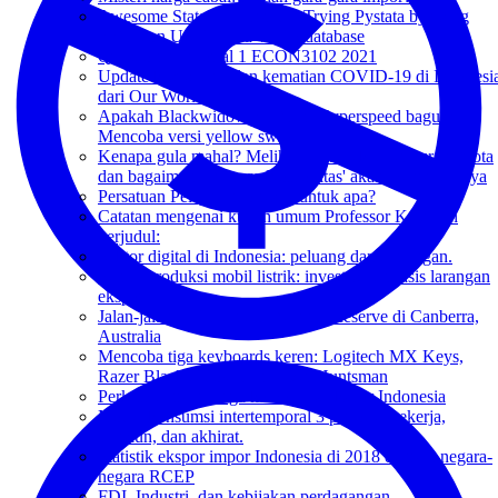
Awesome Stata 17 Upgrade: Trying Pystata by using
PPML on USITC and WITS database
Question 4 Tutorial 1 ECON3102 2021
Update kasus baru dan kematian COVID-19 di Indonesi
dari Our World in Data
Apakah Blackwidow V3 Mini Hyperspeed bagus?
Mencoba versi yellow switch!
Kenapa gula mahal? Melihat lebih dekat peraturan quota
dan bagaimana 'Neraca Komoditas' akan mengubahnya
Persatuan Pelajar Indonesia: untuk apa?
Catatan mengenai kuliah umum Professor Keyu Jin
berjudul:
Sektor digital di Indonesia: peluang dan tantangan.
Sentra produksi mobil listrik: investasi berbasis larangan
ekspor?
Jalan-jalan di Tidbinbilla Natural Reserve di Canberra,
Australia
Mencoba tiga keyboards keren: Logitech MX Keys,
Razer BlackWidow dan Razer Huntsman
Perkembangan harga komoditas ekspor Indonesia
Model konsumsi intertemporal 3 periode: bekerja,
pensiun, dan akhirat.
Statistik ekspor impor Indonesia di 2018 dengan negara-
negara RCEP
FDI, Industri, dan kebijakan perdagangan