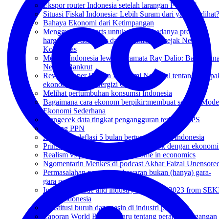
Ekspor router Indonesia setelah larangan FCC AS
Situasi Fiskal Indonesia: Lebih Suram dari yang Terlihat
Bahaya Ekonomi dari Ketimpangan
Menggunakan Darts untuk melihat bedanya prediksi
harga beras domestik dan internasional sejak Neraca
Komoditas
Melihat Indonesia lewat kacamata Ray Dalio: Bagaiman
Negara Bankrut
Review Paper Dewan Ekonomi Nasional tentang dampa
ekonomi Makan Bergizi Gratis
Melihat pertumbuhan konsumsi Indonesia
Bagaimana cara ekonom berpikir:membuat sebuah Mode
Ekonomi Sederhana
Mengecek data tingkat pengangguran terbuka BPS
Tentang PPN
Mengecek deflasi 5 bulan berturut-turut di Indonesia
Prinsip realisme ala Mersheimer. Cocok dengan ekonomi
Realism vs pareto efficient outcome in economics
Ngomentarin Menkes di podcast Akbar Faizal Unensore
Permasalahan neraca pembayaran bukan (hanya) gara-
gara perdagangan
Indonesian trade and industry data 2018-2023 from SEK
Bank Indonesia
Substitusi buruh dan mesin di industri pertanian
Laporan World Bank terbaru tentang peran perdagangan