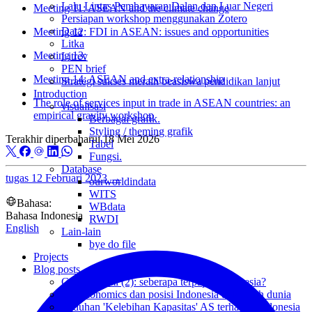
Lalu Lintas Pembayaran Dalan dan Luar Negeri
Meeting 11: ASEAN and the climate change
Persiapan workshop menggunakan Zotero
Data
Meeting 12: FDI in ASEAN: issues and opportunities
Litka
Meeting 13:
Litrev
PEN brief
Meeting 14: ASEAN and extra-relationship
Strategi sukses meraih beasiswa pendidikan lanjut
Introduction
The role of services input in trade in ASEAN countries: an
visualisasi
empirical gravity workshop
Berbagai grafik.
Styling / theming grafik
Terakhir diperbaharui
18 Mei 2026
Tabel
Fungsi.
Database
tugas
12 Februari 2023
→
ourworldindata
WITS
Bahasa:
WBdata
Bahasa Indonesia
RWDI
English
Lain-lain
bye do file
Projects
Blog posts
Geoekonomi (2): seberapa terpapar Indonesia?
Geoeconomics dan posisi Indonesia di kancah dunia
Tuduhan 'Kelebihan Kapasitas' AS terhadap Indonesia