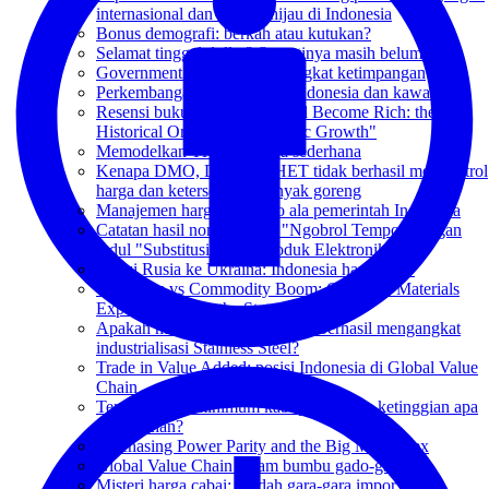
internasional dan transisi hijau di Indonesia
Bonus demografi: berkah atau kutukan?
Selamat tinggal dollar? Sepertinya masih belum
Government Spending dan tingkat ketimpangan
Perkembangan FDI terbaru: Indonesia dan kawasan
Resensi buku "How the World Become Rich: the
Historical Origins of Economic Growth"
Memodelkan TKDN secara sederhana
Kenapa DMO, DPO dan HET tidak berhasil mengontrol
harga dan ketersediaan minyak goreng
Manajemen harga sembako ala pemerintah Indonesia
Catatan hasil nonton acara "Ngobrol Tempo" dengan
judul "Substitusi Impor Produk Elektronika"
Invasi Rusia ke Ukraina: Indonesia harus apa?
Oil Boom vs Commodity Boom: Can Raw Materials
Export Ban Save the State Budget?
Apakah melarang Ekspor Nikel berhasil mengangkat
industrialisasi Stainless Steel?
Trade in Value Added: posisi Indonesia di Global Value
Chain
Tentang upah minimum kabupaten/kota: ketinggian apa
kerendahan?
Purchasing Power Parity and the Big Mac Index
Global Value Chain dalam bumbu gado-gado
Misteri harga cabai: rendah gara-gara impor?