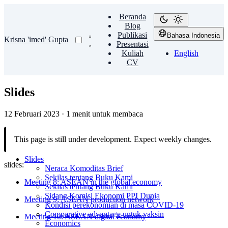
Beranda
Blog
Publikasi
Bahasa Indonesia
Krisna 'imed' Gupta
Presentasi
Kuliah
English
CV
Slides
12 Februari 2023
·
1 menit untuk membaca
This page is still under development. Expect weekly changes.
Slides
slides:
Neraca Komoditas Brief
Sekilas tentang Buku Kami
Meeting 8: ASEAN in the global economy
Sekilas tentang Buku Kami
Sidang Komisi Ekonomi PPI Dunia
Meeting 9: ASEAN production network
Kondisi perekonomian di masa COVID-19
Comparative advantage untuk vaksin
Meeting 10: ASEAN digital economy
Economics