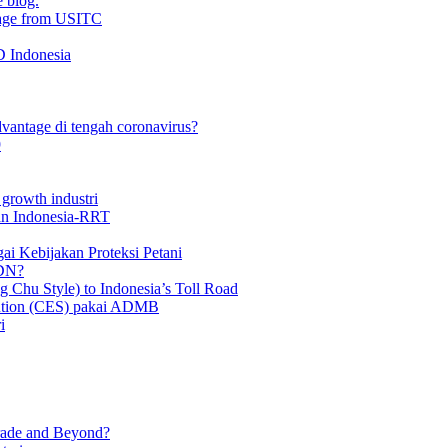
 blog.
kage from USITC
D Indonesia
antage di tengah coronavirus?
9
growth industri
an Indonesia-RRT
ai Kebijakan Proteksi Petani
KDN?
g Chu Style) to Indonesia’s Toll Road
titution (CES) pakai ADMB
i
rade and Beyond?