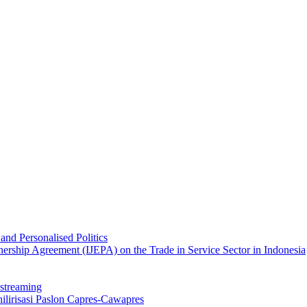
nd Personalised Politics
nership Agreement (IJEPA) on the Trade in Service Sector in Indonesia
streaming
 hilirisasi Paslon Capres-Cawapres