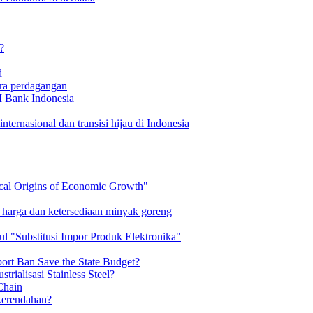
?
d
ra perdagangan
I Bank Indonesia
ternasional dan transisi hijau di Indonesia
cal Origins of Economic Growth"
arga dan ketersediaan minyak goreng
l "Substitusi Impor Produk Elektronika"
rt Ban Save the State Budget?
rialisasi Stainless Steel?
Chain
kerendahan?