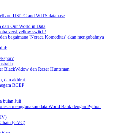
PPML on USITC and WITS database
 dari Our World in Data
a versi yellow switch!
ta dan bagaimana 'Neraca Komoditas' akan mengubahnya
dul:
 ekspor?
stralia
zer BlackWidow dan Razer Huntsman
, dan akhirat.
a-negara RCEP
 bulan Juli
donesia menggunakan data World Bank dengan Python
(IV)
e Chain (GVC)