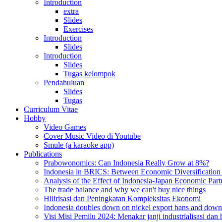
Introduction
extra
Slides
Exercises
Introduction
Slides
Introduction
Slides
Tugas kelompok
Pendahuluan
Slides
Tugas
Curriculum Vitae
Hobby
Video Games
Cover Music Video di Youtube
Smule (a karaoke app)
Publications
Prabowonomics: Can Indonesia Really Grow at 8%?
Indonesia in BRICS: Between Economic Diversification a
Analysis of the Effect of Indonesia-Japan Economic Part
The trade balance and why we can't buy nice things
Hilirisasi dan Peningkatan Kompleksitas Ekonomi
Indonesia doubles down on nickel export bans and down
Visi Misi Pemilu 2024: Menakar janji industrialisasi dan