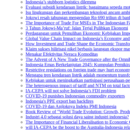
Indonesia’s stubborn logistics dilemma
Evaluasi subsidi kendaraan listrik: bagaimana sepeda m
Isu lingkungan dan perkembangan teknologi ancam ambisi
Jokowi resah tabungan mengendap Rp 690 triliun di bank
The Importance of Trade For MSEs in The Indonesian F
3 Tahun Jokowi-Ma’ruf: Jalan Terjal Pulihkan Ekonomi
Perdagangan untuk Pemulihan Ekonomi: Kebijakan Imp
Global Value Chain Impact on Indonesia’s Economy and 
How Investment and Trade Shape the Economic Transfor
Klaim sukses hilirisasi nikel berbasis larangan ekspor 
Menakar Efektivitas Neraca Komoditas
The Advent of A New Trade Governance after the Omn
Indonesia Emas Berkelanjutan 2045: Kumpulan Pemikira
Restrictive regulations on foreign trade may hurt econom
Mengapa tren kendaraan listrik adalah momentum transfor
Kebijakan untuk meningkatkan partisipasi perusahaan-pe
The heterogenous impact of tariff and NTM on total facto
IA-CEPA will not solve Indonesia’s FDI problem
COVID-19 punishes Indonesian commodity exporters
Indonesia's PPE export ban backfires
COVID-19 dan Anjloknya Indeks PMI Indonesia
Book Review of "World Trade Evolution: Growth, Produc
Industri 4.0 sebagai solusi daya saing industri indonesia?
The Importance of Financial Liberalisation to Economic
will IA-CEPA be the boost to the Australia-Indonesia rel