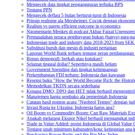
Mengecek data tingkat pengangguran terbuka BPS
Tentang PPN
Mengecek deflasi 5 bulan berturut-turut di Indonesia
Prinsip realisme ala Mersheimer. Cocok dengan ekonomi
Realism vs pareto efficient outcome in economics
Ngomentarin Menkes di podcast Akbar Faizal Unensore
Permasalahan neraca pembayaran bukan (hanya) gara-ga
Indonesian trade and industry data 2018-2023 from SEK
Substitusi buruh dan mesin di industri pertanian
Laporan World Bank terbaru tentang peran perdagangan in
Bonus demografi: berkah atau kutukan?
Selamat tinggal dollar? Sepertinya masih belum
Government Spending dan tingkat ketimpangan
Perkembangan FDI terbaru: Indonesia dan kawasan
Resensi buku "How the World Become Rich: the Histori
Memodelkan TKDN secara sederhana
Kenapa DMO, DPO dan HET tidak berhasil mengontrol h
Manajemen harga sembako ala pemerintah Indonesia
Catatan hasil nonton acara "Ngobrol Tempo" dengan judu
Invasi Rusia ke Ukraina: Indonesia harus apa?
Oil Boom vs Commodity Boom: Can Raw Materials Expo
Apakah melarang Ekspor Nikel berhasil mengangkat indust
Trade in Value Added: posisi Indonesia di Global Value 
Tentang upah minimum kabupaten/kota: ketinggian apa 
Purchasing Power Parity and the Big Mac Index