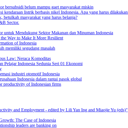
otor bersubsidi belum mampu gaet masyarakat miskin
 kendaraan listrik berbasis nikel Indonesia. Apa yang harus dilakuka
, betulkah masyarakat yang harus belanja?
&B Sector.
or untuk Mendukung Sektor Makanan dan Minuman Indonesia
the Way to Make It More Resilient
mation of Indonesia
masih memiliki segudang masalah
ibus Law: Neraca Komoditas
n Pelajar Indonesia Sedunia Seri 01 Ekonomi
y
masi industri otomotif Indonesia
rusahaan Indonesia dalam rantai pasok global
r productivity of Indonesian firms
tivity and Employment ‐ edited by Lili Yan Ing and Miaojie Yu (eds)"
 Growth: The Case of Indonesia
ationship leaders are banking on