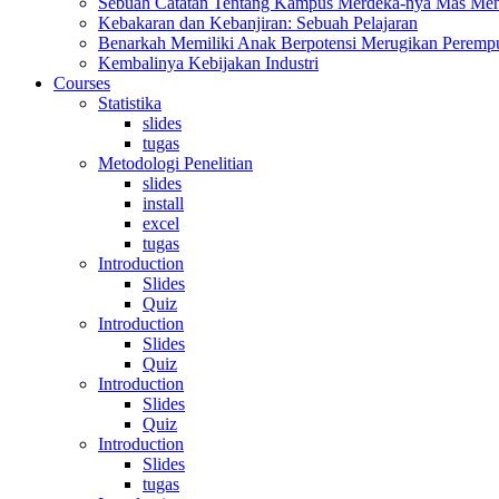
Sebuah Catatan Tentang Kampus Merdeka-nya Mas Men
Kebakaran dan Kebanjiran: Sebuah Pelajaran
Benarkah Memiliki Anak Berpotensi Merugikan Peremp
Kembalinya Kebijakan Industri
Courses
Statistika
slides
tugas
Metodologi Penelitian
slides
install
excel
tugas
Introduction
Slides
Quiz
Introduction
Slides
Quiz
Introduction
Slides
Quiz
Introduction
Slides
tugas