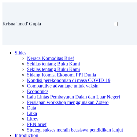
Krisna 'imed' Gupta
Slides
Neraca Komoditas Brief
Sekilas tentang Buku Kami
Sekilas tentang Buku Kami
Sidang Komisi Ekonomi PPI Dunia
Kondisi perekonomian di masa COVID-19
Comparative advantage untuk vaksin
Economics
Lalu Lintas Pembayaran Dalan dan Luar Negeri
Persiapan workshop menggunakan Zotero
Data
Litka
Litrev
PEN brief
Strategi sukses meraih beasiswa pendidikan lanjut
Introduction