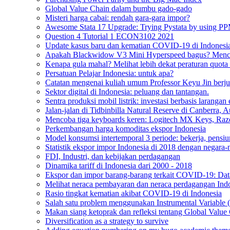
Global Value Chain dalam bumbu gado-gado
Misteri harga cabai: rendah gara-gara impor?
Awesome Stata 17 Upgrade: Trying Pystata by using 
Question 4 Tutorial 1 ECON3102 2021
Update kasus baru dan kematian COVID-19 di Indonesia
Apakah Blackwidow V3 Mini Hyperspeed bagus? Mencob
Kenapa gula mahal? Melihat lebih dekat peraturan quo
Persatuan Pelajar Indonesia: untuk apa?
Catatan mengenai kuliah umum Professor Keyu Jin berju
Sektor digital di Indonesia: peluang dan tantangan.
Sentra produksi mobil listrik: investasi berbasis larangan
Jalan-jalan di Tidbinbilla Natural Reserve di Canberra, Au
Mencoba tiga keyboards keren: Logitech MX Keys, Ra
Perkembangan harga komoditas ekspor Indonesia
Model konsumsi intertemporal 3 periode: bekerja, pensiun
Statistik ekspor impor Indonesia di 2018 dengan negar
FDI, Industri, dan kebijakan perdagangan
Dinamika tariff di Indonesia dari 2000 - 2018
Ekspor dan impor barang-barang terkait COVID-19: Data
Melihat neraca pembayaran dan neraca perdagangan In
Rasio tingkat kematian akibat COVID-19 di Indonesia
Salah satu problem menggunakan Instrumental Variable 
Makan siang ketoprak dan refleksi tentang Global Valu
Diversification as a strategy to survive