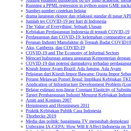
Adding equation numbering on my hugo academic theme
Running a PPML regression in python using GME pac
Sumber-sumber contekan belajar
drama larangan ekspor dan relaksasi standar di pasar AP
Jumlah tes COVID-19 per hari di Indonesia
The Value of Everything: Sebuah Ulasan
Kebijakan Perdagangan Indonesia di tengah COVID-19
Perdagangan dan COVID-19: kelemahan comparative adv
Peranan Industri Manufaktur di Tengah Badai COVID1
Aku, Canberra, dan COVID-19
COVID-19 and The Economy of Informal Sectors
Mencari hubungan antara anggaran Kementerian dengan 
COVID-19 dan potensi dampaknya terhadap perdagang
Kisruh Impor Ayam Brazil: Ada Jagung, Ada Ayam
Pelajaran dari Kisruh Impor Bawang: Quota Impor Sebag
Perang Melawan Ponsel Ilegal: Implikasi Kebijakan T
Application of Infrastructure Development Problem (Lon
Belajar estimasi non-linear Constant Elasticity of Subs
Target Pembangunan Industri Menurut Kebijakan Industr
Amiti and Konings 2007
Henningsen and Henningsen 2011
Praktik Kebijakan Publik Cara Indonesia
Thorbecke 2019
Media dan politik: bagaimana TV mengubah demokrasi
Unboxing IA-CEPA: How Will It Affect Indonesia on T