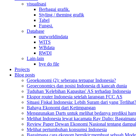
visualisasi
Berbagai grafik.
Styling / theming grafik
Tabel
Fungsi.
Database
ourworldindata
WITS
WBdata
RWDI
Lain-lain
bye do file
Projects
Blog posts
Geoekonomi (2): seberapa terpapar Indonesia?
Geoeconomics dan posisi Indonesia di kancah dunia
Tuduhan 'Kelebihan Kapasitas' AS terhadap Indonesia
Ekspor router Indonesia setelah larangan FCC AS
Situasi Fiskal Indonesia: Lebih Suram dari yang Terlihat
Bahaya Ekonomi dari Ketimpangan
Menggunakan Darts untuk melihat bedanya prediksi harg
Melihat Indonesia lewat kacamata Ray Dalio: Bagaiman
Review Paper Dewan Ekonomi Nasional tentang dampak
Melihat pertumbuhan konsumsi Indonesia
Bagaimana cara ekonom berpikir:membuat sebuah Mode